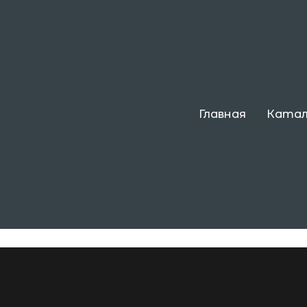
курс
Главная
Катал
стей, Жуковский М. Е.,
назад